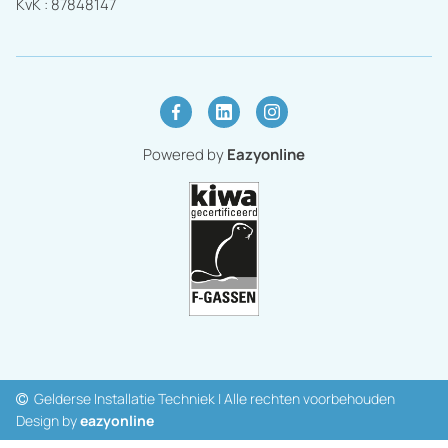
KvK :
87848147
Powered by
Eazyonline
Gelderse Installatie Techniek | Alle rechten voorbehouden

Design by
eazy
online