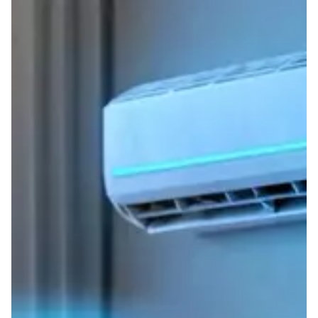
beantwoorden en u verder te helpen.
Bieden jullie garantie op de producten en diensten?
Ja, we bieden garantie op alle geïnstalleerde producten en
diensten. De garantievoorwaarden variëren afhankelijk van
het product. Neem contact op voor meer informatie over de
specifieke garantievoorwaarden.
Wat zijn de betaalmogelijkheden voor de diensten?
We bieden verschillende betaalmogelijkheden, waaronder
betaling per bankoverschrijving, pinbetaling, of via een
factuur. Als u specifieke vragen heeft over betalingen, neem
dan gerust contact met ons op.
Wat moet ik doen in geval van spoed?
In geval van spoed, zoals een lekkage of een storing aan een
belangrijke installatie, kunt u direct contact met ons
opnemen via ons spoednummer. We zorgen ervoor dat we