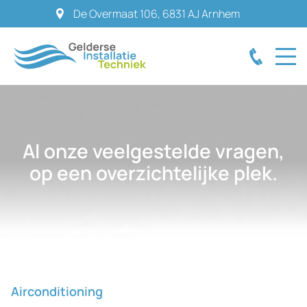
De Overmaat 106
,
6831 AJ
Arnhem
Al onze veelgestelde vragen,
op een overzichtelijke plek.
Airconditioning