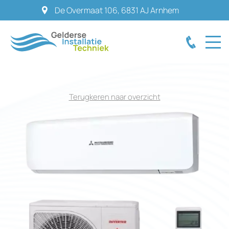
De Overmaat 106
,
6831 AJ
Arnhem
Terugkeren naar overzicht