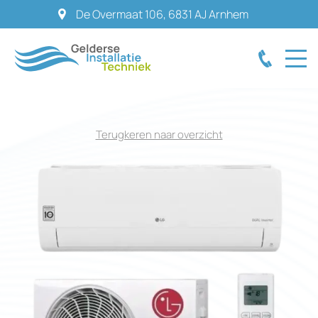
De Overmaat 106
,
6831 AJ
Arnhem
Terugkeren naar overzicht