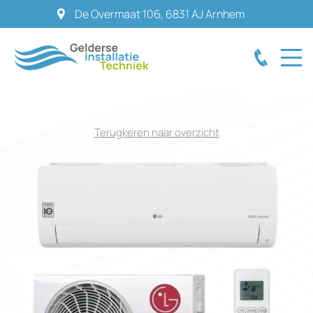
De Overmaat 106
,
6831 AJ
Arnhem
Terugkeren naar overzicht